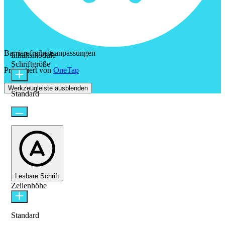
Barrierefreiheitsanpassungen
Inhaltsmodule
Schriftgröße
Präsentiert von
OneTap
Werkzeugleiste ausblenden
Standard
Lesbare Schrift
Zeilenhöhe
Standard