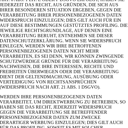
JEDERZEIT DAS RECHT, AUS GRÜNDEN, DIE SICH AUS
IHRER BESONDEREN SITUATION ERGEBEN, GEGEN DIE
VERARBEITUNG IHRER PERSONENBEZOGENEN DATEN
WIDERSPRUCH EINZULEGEN; DIES GILT AUCH FÜR EIN
AUF DIESE BESTIMMUNGEN GESTÜTZTES PROFILING. DIE
JEWEILIGE RECHTSGRUNDLAGE, AUF DENEN EINE
VERARBEITUNG BERUHT, ENTNEHMEN SIE DIESER
DATENSCHUTZERKLÄRUNG. WENN SIE WIDERSPRUCH
EINLEGEN, WERDEN WIR IHRE BETROFFENEN
PERSONENBEZOGENEN DATEN NICHT MEHR
VERARBEITEN, ES SEI DENN, WIR KÖNNEN ZWINGENDE
SCHUTZWÜRDIGE GRÜNDE FÜR DIE VERARBEITUNG
NACHWEISEN, DIE IHRE INTERESSEN, RECHTE UND
FREIHEITEN ÜBERWIEGEN ODER DIE VERARBEITUNG
DIENT DER GELTENDMACHUNG, AUSÜBUNG ODER
VERTEIDIGUNG VON RECHTSANSPRÜCHEN
(WIDERSPRUCH NACH ART. 21 ABS. 1 DSGVO).
WERDEN IHRE PERSONENBEZOGENEN DATEN
VERARBEITET, UM DIREKTWERBUNG ZU BETREIBEN, SO
HABEN SIE DAS RECHT, JEDERZEIT WIDERSPRUCH
GEGEN DIE VERARBEITUNG SIE BETREFFENDER
PERSONENBEZOGENER DATEN ZUM ZWECKE
DERARTIGER WERBUNG EINZULEGEN; DIES GILT AUCH
FÜR DAS PROFILING, SOWEIT ES MIT SOLCHER