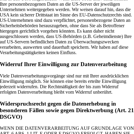
Ihre personenbezogenen Daten an die US-Server der jeweiligen
Unternehmen weitergegeben werden. Wir weisen darauf hin, dass die
USA kein sicherer Drittstaat im Sinne des EU-Datenschutzrechts sind.
US-Unternehmen sind dazu verpflichtet, personenbezogene Daten an
Sicherheitsbehörden herauszugeben, ohne dass Sie als Betroffener
hiergegen gerichtlich vorgehen könnten. Es kann daher nicht
ausgeschlossen werden, dass US-Behörden (z.B. Geheimdienste) Ihre
auf US-Servern befindlichen Daten zu Überwachungszwecken
verarbeiten, auswerten und dauerhaft speichern. Wir haben auf diese
Verarbeitungstätigkeiten keinen Einfluss.
Widerruf Ihrer Einwilligung zur Datenverarbeitung
Viele Datenverarbeitungsvorgänge sind nur mit Ihrer ausdrücklichen
Einwilligung möglich. Sie können eine bereits erteilte Einwilligung
jederzeit widerrufen. Die Rechtmäßigkeit der bis zum Widerruf
erfolgten Datenverarbeitung bleibt vom Widerruf unberührt.
Widerspruchsrecht gegen die Datenerhebung in
besonderen Fällen sowie gegen Direktwerbung (Art. 2
DSGVO)
WENN DIE DATENVERARBEITUNG AUF GRUNDLAGE VO
ART. 6 ABS. 1 LIT. E ODER F DSGVO ERFOLGT, HABEN SIE