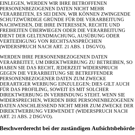
EINLEGEN, WERDEN WIR IHRE BETROFFENEN
PERSONENBEZOGENEN DATEN NICHT MEHR
VERARBEITEN, ES SEI DENN, WIR KÖNNEN ZWINGENDE
SCHUTZWÜRDIGE GRÜNDE FÜR DIE VERARBEITUNG
NACHWEISEN, DIE IHRE INTERESSEN, RECHTE UND
FREIHEITEN ÜBERWIEGEN ODER DIE VERARBEITUNG
DIENT DER GELTENDMACHUNG, AUSÜBUNG ODER
VERTEIDIGUNG VON RECHTSANSPRÜCHEN
(WIDERSPRUCH NACH ART. 21 ABS. 1 DSGVO).
WERDEN IHRE PERSONENBEZOGENEN DATEN
VERARBEITET, UM DIREKTWERBUNG ZU BETREIBEN, SO
HABEN SIE DAS RECHT, JEDERZEIT WIDERSPRUCH
GEGEN DIE VERARBEITUNG SIE BETREFFENDER
PERSONENBEZOGENER DATEN ZUM ZWECKE
DERARTIGER WERBUNG EINZULEGEN; DIES GILT AUCH
FÜR DAS PROFILING, SOWEIT ES MIT SOLCHER
DIREKTWERBUNG IN VERBINDUNG STEHT. WENN SIE
WIDERSPRECHEN, WERDEN IHRE PERSONENBEZOGENEN
DATEN ANSCHLIESSEND NICHT MEHR ZUM ZWECKE DER
DIREKTWERBUNG VERWENDET (WIDERSPRUCH NACH
ART. 21 ABS. 2 DSGVO).
Beschwerde­recht bei der zuständigen Aufsichts­behörde