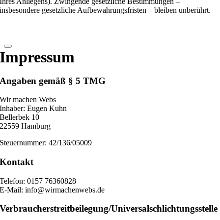
Ihres Anliegens). Zwingende gesetzliche Bestimmungen –
insbesondere gesetzliche Aufbewahrungsfristen – bleiben unberührt.
Impressum
Angaben gemäß § 5 TMG
Wir machen Webs
Inhaber: Eugen Kuhn
Bellerbek 10
22559 Hamburg
Steuernummer: 42/136/05009
Kontakt
Telefon: 0157 76360828
E-Mail: info@wirmachenwebs.de
Verbraucher­streit­beilegung/Universal­schlichtungs­stelle