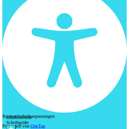
Barrierefreiheitsanpassungen
Inhaltsmodule
Schriftgröße
Präsentiert von
OneTap