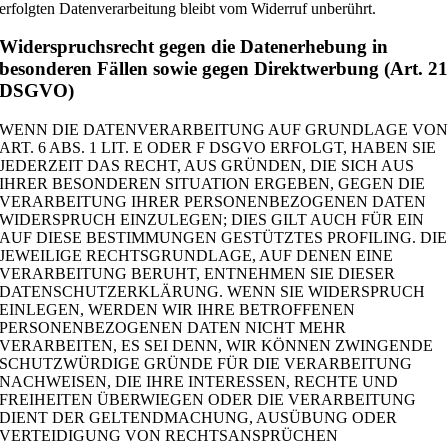
erfolgten Datenverarbeitung bleibt vom Widerruf unberührt.
Widerspruchsrecht gegen die Datenerhebung in
besonderen Fällen sowie gegen Direktwerbung (Art. 2
DSGVO)
WENN DIE DATENVERARBEITUNG AUF GRUNDLAGE VO
ART. 6 ABS. 1 LIT. E ODER F DSGVO ERFOLGT, HABEN SIE
JEDERZEIT DAS RECHT, AUS GRÜNDEN, DIE SICH AUS
IHRER BESONDEREN SITUATION ERGEBEN, GEGEN DIE
VERARBEITUNG IHRER PERSONENBEZOGENEN DATEN
WIDERSPRUCH EINZULEGEN; DIES GILT AUCH FÜR EIN
AUF DIESE BESTIMMUNGEN GESTÜTZTES PROFILING. DIE
JEWEILIGE RECHTSGRUNDLAGE, AUF DENEN EINE
VERARBEITUNG BERUHT, ENTNEHMEN SIE DIESER
DATENSCHUTZERKLÄRUNG. WENN SIE WIDERSPRUCH
EINLEGEN, WERDEN WIR IHRE BETROFFENEN
PERSONENBEZOGENEN DATEN NICHT MEHR
VERARBEITEN, ES SEI DENN, WIR KÖNNEN ZWINGENDE
SCHUTZWÜRDIGE GRÜNDE FÜR DIE VERARBEITUNG
NACHWEISEN, DIE IHRE INTERESSEN, RECHTE UND
FREIHEITEN ÜBERWIEGEN ODER DIE VERARBEITUNG
DIENT DER GELTENDMACHUNG, AUSÜBUNG ODER
VERTEIDIGUNG VON RECHTSANSPRÜCHEN