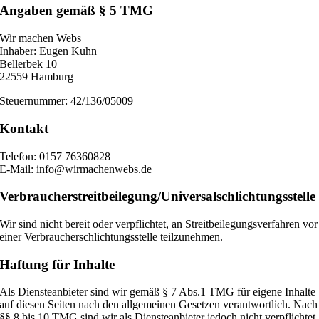
Angaben gemäß § 5 TMG
Wir machen Webs
Inhaber: Eugen Kuhn
Bellerbek 10
22559 Hamburg
Steuernummer: 42/136/05009
Kontakt
Telefon: 0157 76360828
E-Mail: info@wirmachenwebs.de
Verbraucher­streit­beilegung/Universal­schlichtungs­stelle
Wir sind nicht bereit oder verpflichtet, an Streitbeilegungsverfahren vor
einer Verbraucherschlichtungsstelle teilzunehmen.
Haftung für Inhalte
Als Diensteanbieter sind wir gemäß § 7 Abs.1 TMG für eigene Inhalte
auf diesen Seiten nach den allgemeinen Gesetzen verantwortlich. Nach
§§ 8 bis 10 TMG sind wir als Diensteanbieter jedoch nicht verpflichtet,