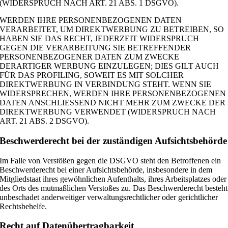
(WIDERSPRUCH NACH ART. 21 ABS. 1 DSGVO).
WERDEN IHRE PERSONENBEZOGENEN DATEN
VERARBEITET, UM DIREKTWERBUNG ZU BETREIBEN, SO
HABEN SIE DAS RECHT, JEDERZEIT WIDERSPRUCH
GEGEN DIE VERARBEITUNG SIE BETREFFENDER
PERSONENBEZOGENER DATEN ZUM ZWECKE
DERARTIGER WERBUNG EINZULEGEN; DIES GILT AUCH
FÜR DAS PROFILING, SOWEIT ES MIT SOLCHER
DIREKTWERBUNG IN VERBINDUNG STEHT. WENN SIE
WIDERSPRECHEN, WERDEN IHRE PERSONENBEZOGENEN
DATEN ANSCHLIESSEND NICHT MEHR ZUM ZWECKE DER
DIREKTWERBUNG VERWENDET (WIDERSPRUCH NACH
ART. 21 ABS. 2 DSGVO).
Beschwerde­recht bei der zuständigen Aufsichts­behörde
Im Falle von Verstößen gegen die DSGVO steht den Betroffenen ein
Beschwerderecht bei einer Aufsichtsbehörde, insbesondere in dem
Mitgliedstaat ihres gewöhnlichen Aufenthalts, ihres Arbeitsplatzes oder
des Orts des mutmaßlichen Verstoßes zu. Das Beschwerderecht besteht
unbeschadet anderweitiger verwaltungsrechtlicher oder gerichtlicher
Rechtsbehelfe.
Recht auf Daten­übertrag­barkeit