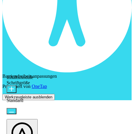
Barrierefreiheitsanpassungen
Inhaltsmodule
Schriftgröße
Präsentiert von
OneTap
Werkzeugleiste ausblenden
Standard