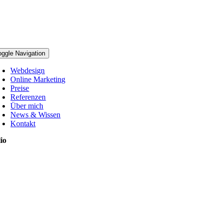
oggle Navigation
Webdesign
Online Marketing
Preise
Referenzen
Über mich
News & Wissen
Kontakt
io