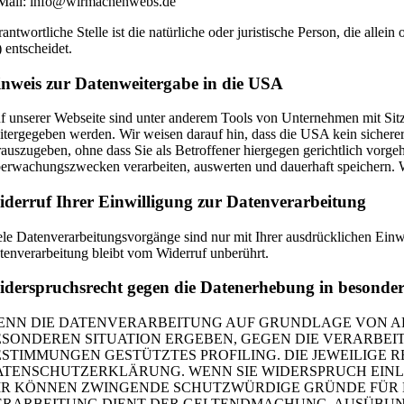
Mail: info@wirmachenwebs.de
rantwortliche Stelle ist die natürliche oder juristische Person, die a
) entscheidet.
nweis zur Datenweitergabe in die USA
f unserer Webseite sind unter anderem Tools von Unternehmen mit Sit
itergegeben werden. Wir weisen darauf hin, dass die USA kein sichere
rauszugeben, ohne dass Sie als Betroffener hiergegen gerichtlich vor
erwachungszwecken verarbeiten, auswerten und dauerhaft speichern. Wir
derruf Ihrer Einwilligung zur Datenverarbeitung
ele Datenverarbeitungsvorgänge sind nur mit Ihrer ausdrücklichen Einwi
tenverarbeitung bleibt vom Widerruf unberührt.
derspruchsrecht gegen die Datenerhebung in besonde
NN DIE DATENVERARBEITUNG AUF GRUNDLAGE VON ART. 6
ESONDEREN SITUATION ERGEBEN, GEGEN DIE VERARBEIT
ESTIMMUNGEN GESTÜTZTES PROFILING. DIE JEWEILIGE 
ATENSCHUTZERKLÄRUNG. WENN SIE WIDERSPRUCH EINLE
IR KÖNNEN ZWINGENDE SCHUTZWÜRDIGE GRÜNDE FÜR DI
ERARBEITUNG DIENT DER GELTENDMACHUNG, AUSÜBUNG 