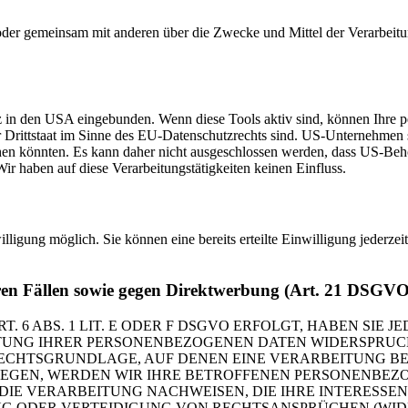
llein oder gemeinsam mit anderen über die Zwecke und Mittel der Verar
z in den USA eingebunden. Wenn diese Tools aktiv sind, können Ihre
r Drittstaat im Sinne des EU-Datenschutzrechts sind. US-Unternehmen 
gehen könnten. Es kann daher nicht ausgeschlossen werden, dass US-Be
 haben auf diese Verarbeitungstätigkeiten keinen Einfluss.
lligung möglich. Sie können eine bereits erteilte Einwilligung jederze
ren Fällen sowie gegen Direktwerbung (Art. 21 DSGVO
 ABS. 1 LIT. E ODER F DSGVO ERFOLGT, HABEN SIE JE
UNG IHRER PERSONENBEZOGENEN DATEN WIDERSPRUCH E
RECHTSGRUNDLAGE, AUF DENEN EINE VERARBEITUNG BE
GEN, WERDEN WIR IHRE BETROFFENEN PERSONENBEZOG
E VERARBEITUNG NACHWEISEN, DIE IHRE INTERESSEN,
ODER VERTEIDIGUNG VON RECHTSANSPRÜCHEN (WIDERS