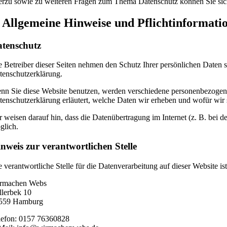
erzu sowie zu weiteren Fragen zum Thema Datenschutz können Sie sic
. Allgemeine Hinweise und Pflicht­informati
tenschutz
e Betreiber dieser Seiten nehmen den Schutz Ihrer persönlichen Daten 
tenschutzerklärung.
nn Sie diese Website benutzen, werden verschiedene personenbezogene
tenschutzerklärung erläutert, welche Daten wir erheben und wofür wir 
r weisen darauf hin, dass die Datenübertragung im Internet (z. B. bei 
glich.
nweis zur verantwortlichen Stelle
e verantwortliche Stelle für die Datenverarbeitung auf dieser Website ist
rmachen Webs
llerbek 10
559 Hamburg
lefon: 0157 76360828